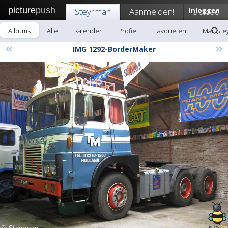
picture
push
Steyrman
Aanmelden!
Inloggen
Upload
Albums
Alle
Kalender
Profiel
Favorieten
Mail St
«
»
IMG 1292-BorderMaker