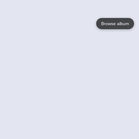
Browse album
Language
English
Nederlands
Français
Jouw
Help
Lees Meer