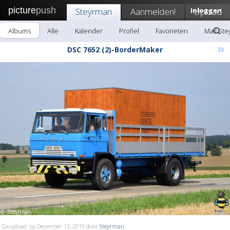
picture
push
Steyrman
Aanmelden!
Inloggen
Upload
Albums
Alle
Kalender
Profiel
Favorieten
Mail St
»
DSC 7652 (2)-BorderMaker
Geupload: op December 13, 2019 door
Steyrman