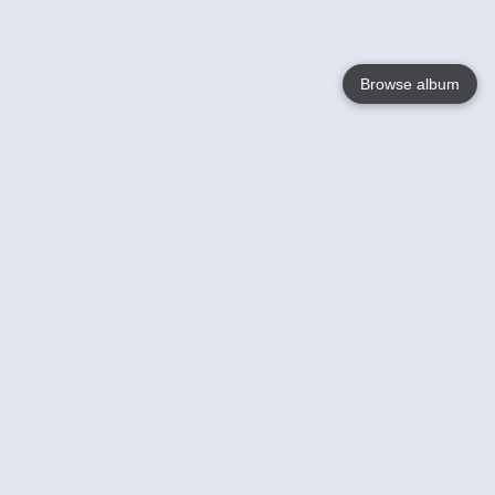
Browse album
Language
English
Nederlands
Français
Jouw
Help
Lees Meer