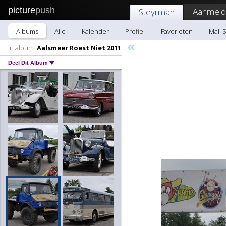
picture
push
Aanmeld
Steyrman
Albums
Alle
Kalender
Profiel
Favorieten
Mail 
«
In album:
Aalsmeer Roest Niet 2011
Deel Dit Album