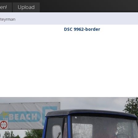
en!
Upload
Steyrman
DSC 9962-border