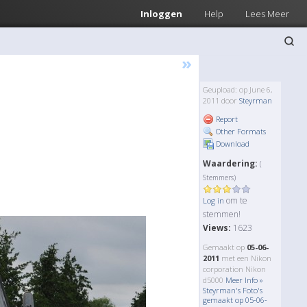
Inloggen
Help
Lees Meer
»
Geupload: op June 6,
2011 door
Steyrman
Report
Other Formats
Download
Waardering:
(
Stemmers)
om te
Log in
stemmen!
Views:
1623
Gemaakt op
05-06-
2011
met een Nikon
corporation Nikon
d5000
Meer Info »
Steyrman's Foto's
gemaakt op 05-06-