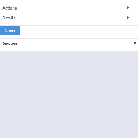
Actions
Details
Share
Reacties