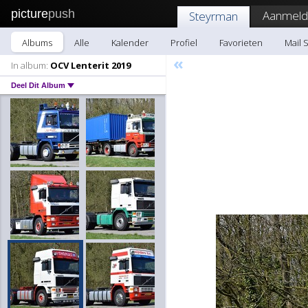
picture
push
Aanmeld
Steyrman
Albums
Alle
Kalender
Profiel
Favorieten
Mail 
«
In album:
OCV Lenterit 2019
Deel Dit Album