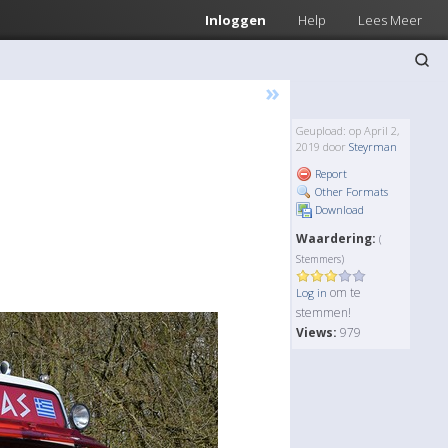
Inloggen
Help
Lees Meer
»
Geupload: op April 2,
2019 door
Steyrman
Report
Other Formats
Download
Waardering:
(
Stemmers)
om te
Log in
stemmen!
Views:
979