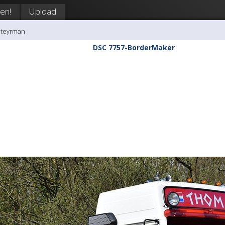
en!
Upload
Steyrman
DSC 7757-BorderMaker